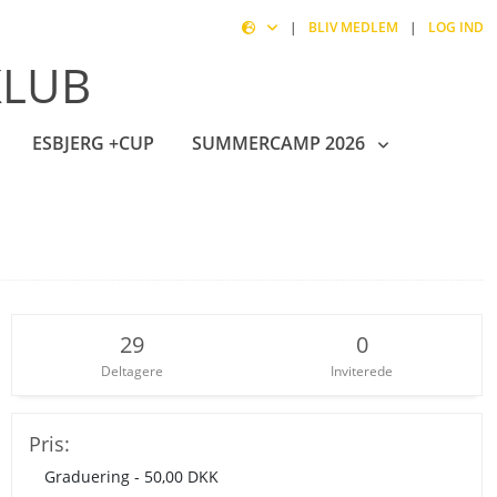
|
BLIV MEDLEM
|
LOG IND
KLUB
ESBJERG +CUP
SUMMERCAMP 2026
29
0
Deltagere
Inviterede
Pris:
Graduering - 50,00 DKK