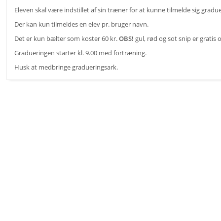
Eleven skal være indstillet af sin træner for at kunne tilmelde sig gradu
Der kan kun tilmeldes en elev pr. bruger navn.
Det er kun bælter som koster 60 kr.
OBS!
gul, rød og sot snip er gratis
Gradueringen starter kl. 9.00 med fortræning.
Husk at medbringe gradueringsark.