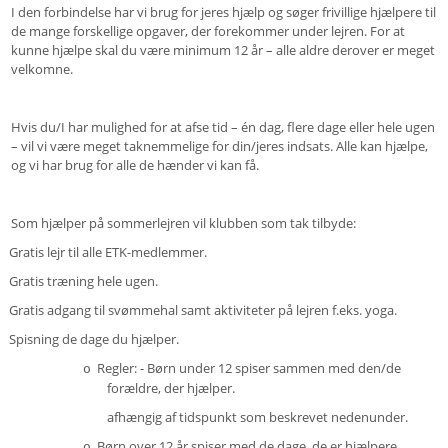
I den forbindelse har vi brug for jeres hjælp og søger frivillige hjælpere til
de mange forskellige opgaver, der forekommer under lejren. For at
kunne hjælpe skal du være minimum 12 år – alle aldre derover er meget
velkomne.
Hvis du/I har mulighed for at afse tid – én dag, flere dage eller hele ugen
– vil vi være meget taknemmelige for din/jeres indsats. Alle kan hjælpe,
og vi har brug for alle de hænder vi kan få.
Som hjælper på sommerlejren vil klubben som tak tilbyde:
Gratis lejr til alle ETK-medlemmer.
Gratis træning hele ugen.
Gratis adgang til svømmehal samt aktiviteter på lejren f.eks. yoga.
Spisning de dage du hjælper.
Regler: - Børn under 12 spiser sammen med den/de
o
forældre, der hjælper.
afhængig af tidspunkt som beskrevet nedenunder.
Børn over 12 år spiser med de dage, de er hjælpere.
o