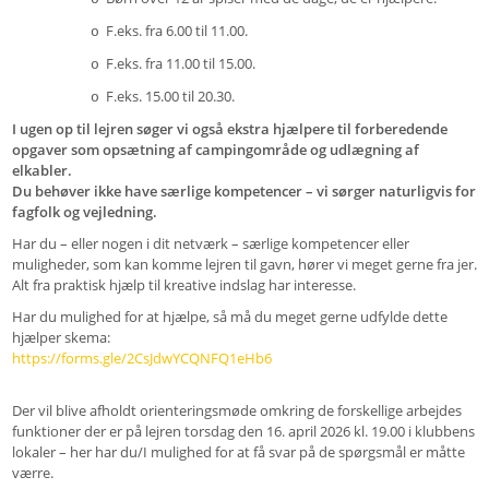
F.eks. fra 6.00 til 11.00.
o
F.eks. fra 11.00 til 15.00.
o
F.eks. 15.00 til 20.30.
o
I ugen op til lejren søger vi også ekstra hjælpere til forberedende
opgaver som opsætning af campingområde og udlægning af
elkabler.
Du behøver ikke have særlige kompetencer – vi sørger naturligvis for
fagfolk og vejledning.
Har du – eller nogen i dit netværk – særlige kompetencer eller
muligheder, som kan komme lejren til gavn, hører vi meget gerne fra jer.
Alt fra praktisk hjælp til kreative indslag har interesse.
Har du mulighed for at hjælpe, så må du meget gerne udfylde dette
hjælper skema:
https://forms.gle/2CsJdwYCQNFQ1eHb6
Der vil blive afholdt orienteringsmøde omkring de forskellige arbejdes
funktioner der er på lejren torsdag den 16. april 2026 kl. 19.00 i klubbens
lokaler – her har du/I mulighed for at få svar på de spørgsmål er måtte
værre.