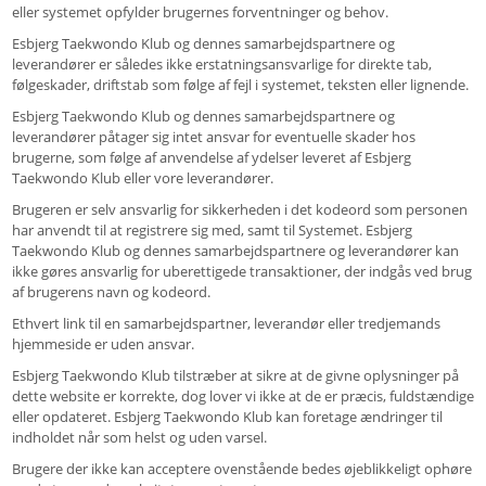
eller systemet opfylder brugernes forventninger og behov.
Esbjerg Taekwondo Klub og dennes samarbejdspartnere og
leverandører er således ikke erstatningsansvarlige for direkte tab,
følgeskader, driftstab som følge af fejl i systemet, teksten eller lignende.
Esbjerg Taekwondo Klub og dennes samarbejdspartnere og
leverandører påtager sig intet ansvar for eventuelle skader hos
brugerne, som følge af anvendelse af ydelser leveret af Esbjerg
Taekwondo Klub eller vore leverandører.
Brugeren er selv ansvarlig for sikkerheden i det kodeord som personen
har anvendt til at registrere sig med, samt til Systemet. Esbjerg
Taekwondo Klub og dennes samarbejdspartnere og leverandører kan
ikke gøres ansvarlig for uberettigede transaktioner, der indgås ved brug
af brugerens navn og kodeord.
Ethvert link til en samarbejdspartner, leverandør eller tredjemands
hjemmeside er uden ansvar.
Esbjerg Taekwondo Klub tilstræber at sikre at de givne oplysninger på
dette website er korrekte, dog lover vi ikke at de er præcis, fuldstændige
eller opdateret. Esbjerg Taekwondo Klub kan foretage ændringer til
indholdet når som helst og uden varsel.
Brugere der ikke kan acceptere ovenstående bedes øjeblikkeligt ophøre