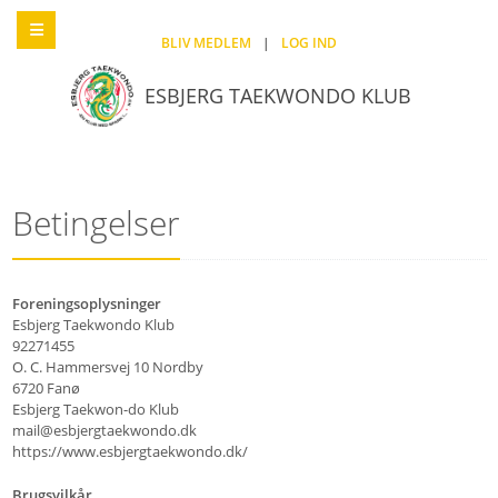
BLIV MEDLEM
|
LOG IND
ESBJERG TAEKWONDO KLUB
Betingelser
Foreningsoplysninger
Esbjerg Taekwondo Klub
92271455
O. C. Hammersvej 10 Nordby
6720 Fanø
Esbjerg Taekwon-do Klub
mail@esbjergtaekwondo.dk
https://www.esbjergtaekwondo.dk/
Brugsvilkår