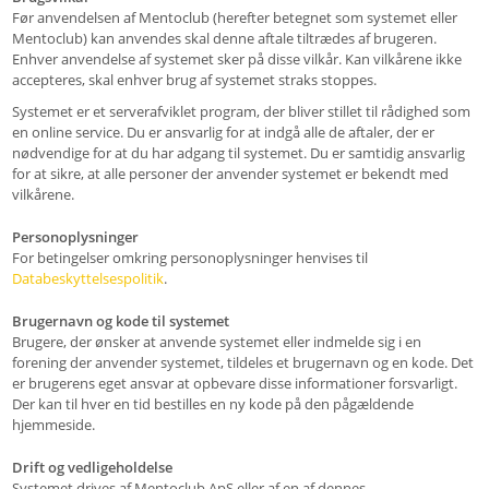
Før anvendelsen af Mentoclub (herefter betegnet som systemet eller
Mentoclub) kan anvendes skal denne aftale tiltrædes af brugeren.
Enhver anvendelse af systemet sker på disse vilkår. Kan vilkårene ikke
accepteres, skal enhver brug af systemet straks stoppes.
Systemet er et serverafviklet program, der bliver stillet til rådighed som
en online service. Du er ansvarlig for at indgå alle de aftaler, der er
nødvendige for at du har adgang til systemet. Du er samtidig ansvarlig
for at sikre, at alle personer der anvender systemet er bekendt med
vilkårene.
Personoplysninger
For betingelser omkring personoplysninger henvises til
Databeskyttelsespolitik
.
Brugernavn og kode til systemet
Brugere, der ønsker at anvende systemet eller indmelde sig i en
forening der anvender systemet, tildeles et brugernavn og en kode. Det
er brugerens eget ansvar at opbevare disse informationer forsvarligt.
Der kan til hver en tid bestilles en ny kode på den pågældende
hjemmeside.
Drift og vedligeholdelse
Systemet drives af Mentoclub ApS eller af en af dennes