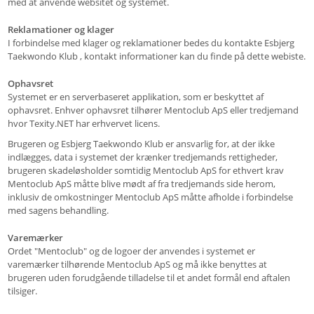
med at anvende websitet og systemet.
Reklamationer og klager
I forbindelse med klager og reklamationer bedes du kontakte Esbjerg
Taekwondo Klub , kontakt informationer kan du finde på dette webiste.
Ophavsret
Systemet er en serverbaseret applikation, som er beskyttet af
ophavsret. Enhver ophavsret tilhører Mentoclub ApS eller tredjemand
hvor Texity.NET har erhvervet licens.
Brugeren og Esbjerg Taekwondo Klub er ansvarlig for, at der ikke
indlægges, data i systemet der krænker tredjemands rettigheder,
brugeren skadeløsholder somtidig Mentoclub ApS for ethvert krav
Mentoclub ApS måtte blive mødt af fra tredjemands side herom,
inklusiv de omkostninger Mentoclub ApS måtte afholde i forbindelse
med sagens behandling.
Varemærker
Ordet "Mentoclub" og de logoer der anvendes i systemet er
varemærker tilhørende Mentoclub ApS og må ikke benyttes at
brugeren uden forudgående tilladelse til et andet formål end aftalen
tilsiger.