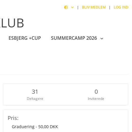
|
BLIV MEDLEM
|
LOG IND
KLUB
ESBJERG +CUP
SUMMERCAMP 2026
31
0
Deltagere
Inviterede
Pris:
Graduering - 50,00 DKK