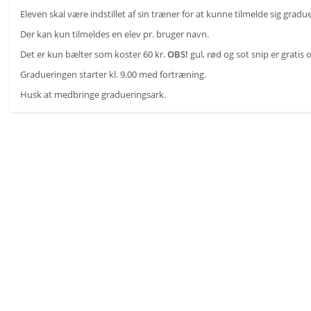
Eleven skal være indstillet af sin træner for at kunne tilmelde sig gradu
Der kan kun tilmeldes en elev pr. bruger navn.
Det er kun bælter som koster 60 kr.
OBS!
gul, rød og sot snip er gratis
Gradueringen starter kl. 9.00 med fortræning.
Husk at medbringe gradueringsark.